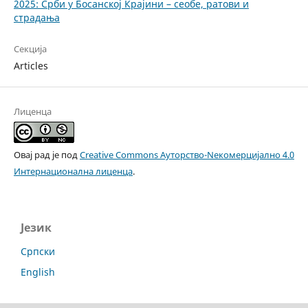
2025: Срби у Босанској Крајини – сеобе, ратови и
страдања
Секција
Articles
Лиценца
Овај рад је под
Creative Commons Aуторство-Nекомерцијално 4.0
Интернационална лиценца
.
Језик
Cрпски
English