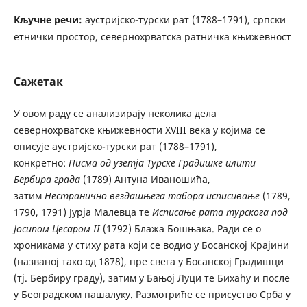
Кључне речи:
аустријско-турски рат (1788–1791), српски
етнички простор, севернохрватска ратничка књижевност
Сажетак
У овом раду се анализирају неколика дела
севернохрватске књижевности XVIII века у којима се
описује аустријско-турски рат (1788–1791),
конкретно:
Писма од узетја Турске Градишке илити
Бербира града
(1789) Антуна Иваношића,
затим
Нестранично вездашњега табора исписивање
(1789,
1790, 1791) Јурја Малевца те
Исписање рата турскога под
Јосипом Цесаром
II
(1792) Блажа Бошњака. Ради се о
хроникама у стиху рата који се водио у Босанској Крајини
(названој тако од 1878), пре свега у Босанској Градишци
(тј. Бербиру граду), затим у Бањој Луци те Бихаћу и после
у Београдском пашалуку. Размотриће се присуство Срба у