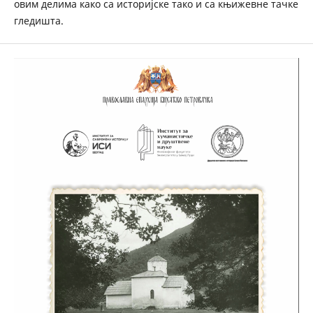
овим делима како са историјске тако и са књижевне тачке
гледишта.